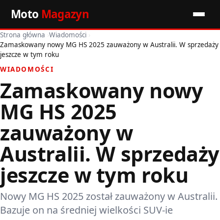
Moto
Magazyn
Strona główna
›
Wiadomości
›
Start
Zamaskowany nowy MG HS 2025 zauważony w Australii. W sprzedaży
jeszcze w tym roku
Wiadomości
WIADOMOŚCI
Zamaskowany nowy
Premiery
MG HS 2025
Porady motoryzacyjne
zauważony w
Pozostałe artykuły
Australii. W sprzedaży
jeszcze w tym roku
Nowy MG HS 2025 został zauważony w Australii.
Bazuje on na średniej wielkości SUV-ie