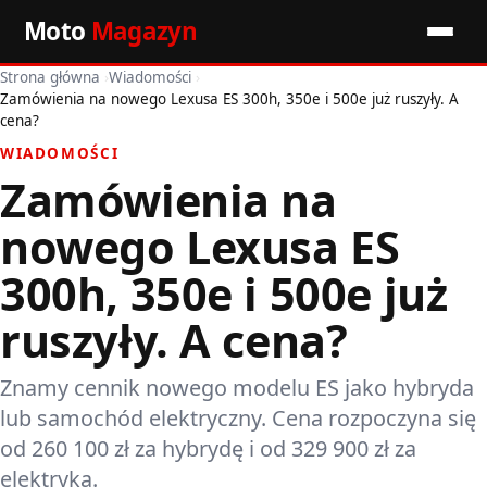
Moto
Magazyn
Strona główna
›
Wiadomości
›
Start
Zamówienia na nowego Lexusa ES 300h, 350e i 500e już ruszyły. A
cena?
Wiadomości
WIADOMOŚCI
Zamówienia na
Premiery
nowego Lexusa ES
Porady motoryzacyjne
300h, 350e i 500e już
Pozostałe artykuły
ruszyły. A cena?
Znamy cennik nowego modelu ES jako hybryda
lub samochód elektryczny. Cena rozpoczyna się
od 260 100 zł za hybrydę i od 329 900 zł za
elektryka.