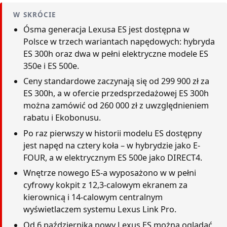
W SKRÓCIE
Ósma generacja Lexusa ES jest dostępna w
Polsce w trzech wariantach napędowych: hybryda
ES 300h oraz dwa w pełni elektryczne modele ES
350e i ES 500e.
Ceny standardowe zaczynają się od 299 900 zł za
ES 300h, a w ofercie przedsprzedażowej ES 300h
można zamówić od 260 000 zł z uwzględnieniem
rabatu i Ekobonusu.
Po raz pierwszy w historii modelu ES dostępny
jest napęd na cztery koła – w hybrydzie jako E-
FOUR, a w elektrycznym ES 500e jako DIRECT4.
Wnętrze nowego ES-a wyposażono w w pełni
cyfrowy kokpit z 12,3-calowym ekranem za
kierownicą i 14-calowym centralnym
wyświetlaczem systemu Lexus Link Pro.
Od 6 października nowy Lexus ES można oglądać