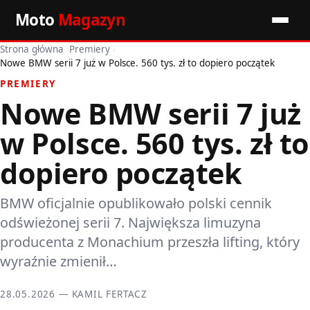
Moto
Magazyn
Strona główna
›
Premiery
›
Start
Nowe BMW serii 7 już w Polsce. 560 tys. zł to dopiero początek
PREMIERY
Wiadomości
Nowe BMW serii 7 już
Premiery
w Polsce. 560 tys. zł to
Porady motoryzacyjne
dopiero początek
Pozostałe artykuły
BMW oficjalnie opublikowało polski cennik
odświeżonej serii 7. Największa limuzyna
producenta z Monachium przeszła lifting, który
wyraźnie zmienił…
28.05.2026 — KAMIL FERTACZ