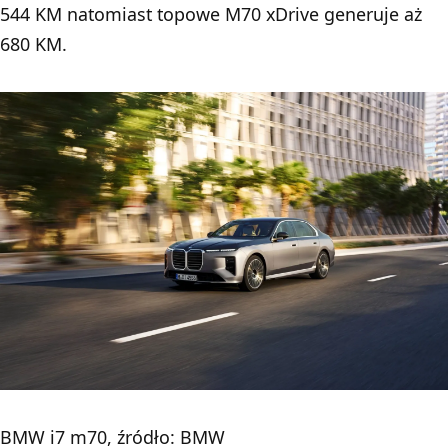
544 KM natomiast topowe M70 xDrive generuje aż
680 KM.
BMW i7 m70, źródło: BMW