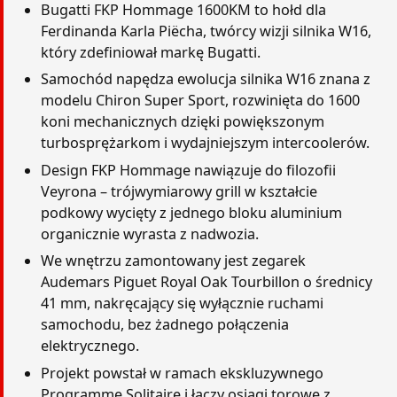
Bugatti FKP Hommage 1600KM to hołd dla
Ferdinanda Karla Piëcha, twórcy wizji silnika W16,
który zdefiniował markę Bugatti.
Samochód napędza ewolucja silnika W16 znana z
modelu Chiron Super Sport, rozwinięta do 1600
koni mechanicznych dzięki powiększonym
turbosprężarkom i wydajniejszym intercoolerów.
Design FKP Hommage nawiązuje do filozofii
Veyrona – trójwymiarowy grill w kształcie
podkowy wycięty z jednego bloku aluminium
organicznie wyrasta z nadwozia.
We wnętrzu zamontowany jest zegarek
Audemars Piguet Royal Oak Tourbillon o średnicy
41 mm, nakręcający się wyłącznie ruchami
samochodu, bez żadnego połączenia
elektrycznego.
Projekt powstał w ramach ekskluzywnego
Programme Solitaire i łączy osiągi torowe z