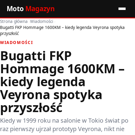
Moto
Magazyn
Strona główna
›
Wiadomości
›
Start
Bugatti FKP Hommage 1600KM – kiedy legenda Veyrona spotyka
przyszłość
Wiadomości
WIADOMOŚCI
Bugatti FKP
Premiery
Hommage 1600KM –
Porady motoryzacyjne
kiedy legenda
Pozostałe artykuły
Veyrona spotyka
przyszłość
Kiedy w 1999 roku na salonie w Tokio świat po
raz pierwszy ujrzał prototyp Veyrona, nikt nie