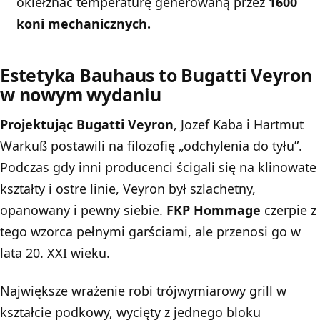
okiełznać temperaturę generowaną przez
1600
koni mechanicznych.
Estetyka Bauhaus to Bugatti Veyron
w nowym wydaniu
Projektując Bugatti Veyron
, Jozef Kaba i Hartmut
Warkuß postawili na filozofię „odchylenia do tyłu”.
Podczas gdy inni producenci ścigali się na klinowate
kształty i ostre linie, Veyron był szlachetny,
opanowany i pewny siebie.
FKP Hommage
czerpie z
tego wzorca pełnymi garściami, ale przenosi go w
lata 20. XXI wieku.
Największe wrażenie robi trójwymiarowy grill w
kształcie podkowy, wycięty z jednego bloku