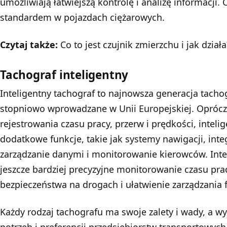
umożliwiają łatwiejszą kontrolę i analizę informacji.
standardem w pojazdach ciężarowych.
Czytaj także:
Co to jest czujnik zmierzchu i jak działa
Tachograf inteligentny
Inteligentny tachograf to najnowsza generacja tacho
stopniowo wprowadzane w Unii Europejskiej. Oprócz
rejestrowania czasu pracy, przerw i prędkości, intel
dodatkowe funkcje, takie jak systemy nawigacji, inte
zarządzanie danymi i monitorowanie kierowców. Inte
jeszcze bardziej precyzyjne monitorowanie czasu pra
bezpieczeństwa na drogach i ułatwienie zarządzania 
Każdy rodzaj tachografu ma swoje zalety i wady, a w
potrzeb i preferencji przedsiębiorstw transportowyc