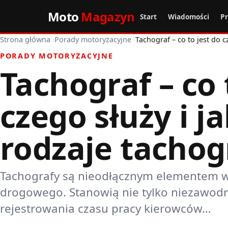
Moto
Magazyn
Start
Wiadomości
P
Strona główna
›
Porady motoryzacyjne
›
Tachograf – co to jest do c
PORADY MOTORYZACYJNE
Tachograf – co 
czego służy i ja
rodzaje tacho
Tachografy są nieodłącznym elementem w
drogowego. Stanowią nie tylko niezawod
rejestrowania czasu pracy kierowców…