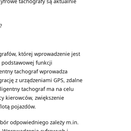
 Cyfrowe tachografy są aktualnie
?
grafów, której wprowadzenie jest
 podstawowej funkcji
igentny tachograf wprowadza
grację z urządzeniami GPS, zdalne
ligentny tachograf ma na celu
cy kierowców, zwiększenie
flotą pojazdów.
ybór odpowiedniego zależy m.in.
h. Wprowadzenie cyfrowych i