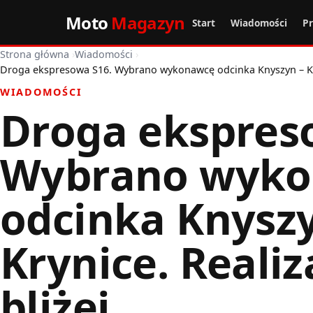
Moto
Magazyn
Start
Wiadomości
P
Strona główna
›
Wiadomości
›
Droga ekspresowa S16. Wybrano wykonawcę odcinka Knyszyn – Kryn
WIADOMOŚCI
Droga ekspres
Wybrano wyk
odcinka Knyszy
Krynice. Realiz
bliżej