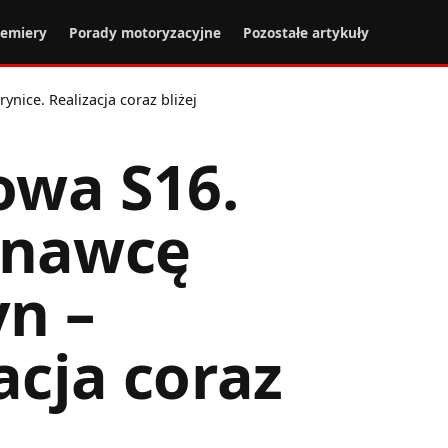
remiery
Porady motoryzacyjne
Pozostałe artykuły
ice. Realizacja coraz bliżej
owa S16.
onawcę
n –
acja coraz