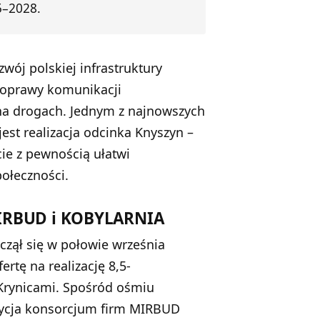
5–2028.
wój polskiej infrastruktury
poprawy komunikacji
na drogach. Jednym z najnowszych
jest realizacja odcinka Knyszyn –
cie z pewnością ułatwi
połeczności.
IRBUD i KOBYLARNIA
zął się w połowie września
ertę na realizację 8,5-
Krynicami. Spośród ośmiu
ozycja konsorcjum firm MIRBUD