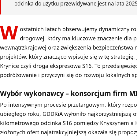
odcinka do użytku przewidywane jest na lata 202
W
ostatnich latach obserwujemy dynamiczny roz
drogowej, który ma kluczowe znaczenie dla 
wewnątrzkrajowej oraz zwiększenia bezpieczeństwa 
projektów, który znacząco wpisuje się w tę strategię, 
Krynice czyli droga ekspresowa S16. To przedsięwzię
podróżowanie i przyczyni się do rozwoju lokalnych s
Wybór wykonawcy – konsorcjum firm M
Po intensywnym procesie przetargowym, który rozpoc
ubiegłego roku,
GDDKiA
wyłoniło najkorzystniejszą of
kilometrowego odcinka S16 pomiędzy Knyszynem a 
złożonych ofert najatrakcyjniejszą okazała się prop