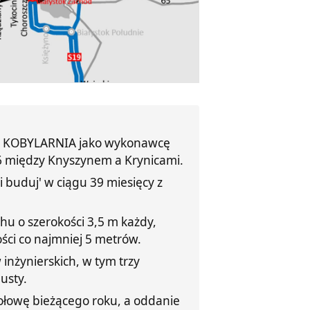
 i KOBYLARNIA jako wykonawcę
6 między Knyszynem a Krynicami.
i buduj' w ciągu 39 miesięcy z
 o szerokości 3,5 m każdy,
ci co najmniej 5 metrów.
inżynierskich, w tym trzy
usty.
łowę bieżącego roku, a oddanie