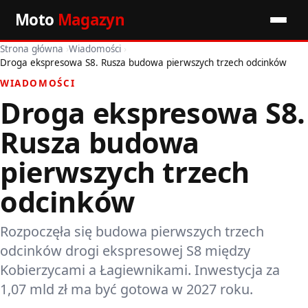
Moto
Magazyn
Strona główna
›
Wiadomości
›
Start
Droga ekspresowa S8. Rusza budowa pierwszych trzech odcinków
WIADOMOŚCI
Wiadomości
Droga ekspresowa S8.
Premiery
Rusza budowa
Porady motoryzacyjne
pierwszych trzech
odcinków
Pozostałe artykuły
Rozpoczęła się budowa pierwszych trzech
odcinków drogi ekspresowej S8 między
Kobierzycami a Łagiewnikami. Inwestycja za
1,07 mld zł ma być gotowa w 2027 roku.