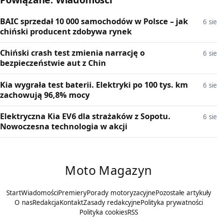
BAIC sprzedał 10 000 samochodów w Polsce – jak
6 sie
chiński producent zdobywa rynek
Chiński crash test zmienia narrację o
6 sie
bezpieczeństwie aut z Chin
Kia wygrała test baterii. Elektryki po 100 tys. km
6 sie
zachowują 96,8% mocy
Elektryczna Kia EV6 dla strażaków z Sopotu.
6 sie
Nowoczesna technologia w akcji
Moto Magazyn
Start
Wiadomości
Premiery
Porady motoryzacyjne
Pozostałe artykuły
O nas
Redakcja
Kontakt
Zasady redakcyjne
Polityka prywatności
Polityka cookies
RSS