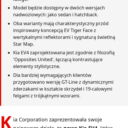
Model będzie dostępny w dwóch wersjach
nadwoziowych: jako sedan i hatchback.
Oba warianty mają charakterystyczny przód
inspirowany koncepcją EV Tiger Face z
wertykalnymi reflektorami i sygnaturą świetlną
Star Map.
Kia EV4 zaprojektowana jest zgodnie z filozofią
'Opposites United', łączącą kontrastujące
elementy stylistyczne.
Dla bardziej wymagających klientów
przygotowano wersję GT-Line z dynamicznymi
zderzakami w kształcie skrzydeł i 19-calowymi
felgami z trójkątnymi wzorami.
K
ia Corporation zaprezentowała swoje
najnowsze dzieło, to
nowa Kia EV4
, która