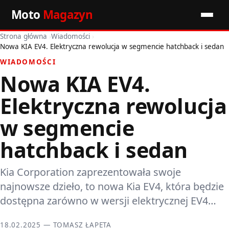
Moto
Magazyn
Strona główna
›
Wiadomości
›
Start
Nowa KIA EV4. Elektryczna rewolucja w segmencie hatchback i sedan
WIADOMOŚCI
Wiadomości
Nowa KIA EV4.
Premiery
Elektryczna rewolucja
Porady motoryzacyjne
w segmencie
hatchback i sedan
Pozostałe artykuły
Kia Corporation zaprezentowała swoje
najnowsze dzieło, to nowa Kia EV4, która będzie
dostępna zarówno w wersji elektrycznej EV4…
18.02.2025 — TOMASZ ŁAPETA