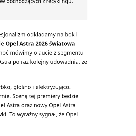
w pochodzących z recyklingu,
esjonalizm odkładamy na bok i
nie
Opel Astra 2026 światowa
 choć mówimy o aucie z segmentu
Astra po raz kolejny udowadnia, że
ybko, głośno i elektryzująco.
nie. Sceną tej premiery będzie
el Astra oraz nowy Opel Astra
wki. To wyraźny sygnał, że Opel