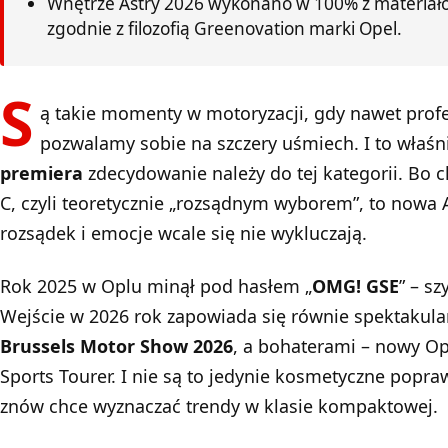
Wnętrze Astry 2026 wykonano w 100% z materiałó
zgodnie z filozofią Greenovation marki Opel.
S
ą takie momenty w motoryzacji, gdy nawet prof
pozwalamy sobie na szczery uśmiech. I to właś
premiera
zdecydowanie należy do tej kategorii. Bo
C, czyli teoretycznie „rozsądnym wyborem”, to nowa 
rozsądek i emocje wcale się nie wykluczają.
Rok 2025 w Oplu minął pod hasłem „
OMG! GSE
” – sz
Wejście w 2026 rok zapowiada się równie spektakular
Brussels Motor Show 2026
, a bohaterami – nowy Op
Sports Tourer. I nie są to jedynie kosmetyczne popra
znów chce wyznaczać trendy w klasie kompaktowej.