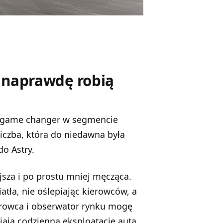
e naprawdę robią
 game changer w segmencie
iczba, która do niedawna była
do Astry.
ejsza i po prostu mniej męcząca.
atła, nie oślepiając kierowców, a
erowca i obserwator rynku mogę
ają codzienną eksploatację auta.