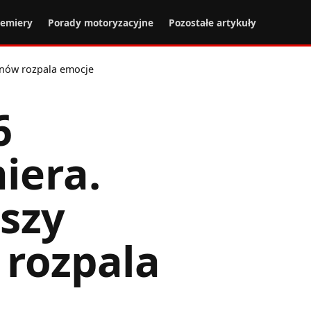
remiery
Porady motoryzacyjne
Pozostałe artykuły
znów rozpala emocje
6
iera.
szy
rozpala