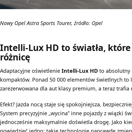
Nowy Opel Astra Sports Tourer, źródło: Opel
Intelli-Lux HD to światła, któr
różnicę
Adaptacyjne oświetlenie
Intelli-Lux HD
to absolutny
kompaktów. Ponad 50 000 elementów świetlnych to l
zarezerwowana dla aut klasy premium, a teraz trafia 
Efekt? Jazda nocą staje się spokojniejsza, bezpieczni
System precyzyjnie „wycina” inne pojazdy z wiązki świ
jednocześnie maksymalnie doświetla drogę. Jako ki
powiedzieć jedno: takie technologie naprawdę zmieni