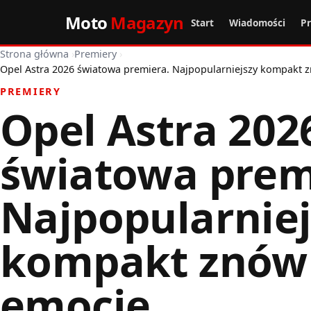
Moto
Magazyn
Start
Wiadomości
P
Strona główna
›
Premiery
›
Opel Astra 2026 światowa premiera. Najpopularniejszy kompakt 
PREMIERY
Opel Astra 202
światowa prem
Najpopularniej
kompakt znów 
emocje