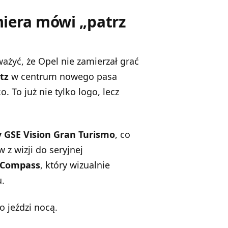
iera mówi „patrz
ważyć, że
Opel
nie zamierzał grać
tz
w centrum nowego pasa
. To już nie tylko logo, lecz
y GSE Vision Gran Turismo
, co
z wizji do seryjnej
 Compass
, który wizualnie
u.
o jeździ nocą.