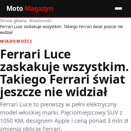
Moto
Magazyn
Strona główna
›
Wiadomości
›
Start
Ferrari Luce zaskakuje wszystkim. Takiego Ferrari świat jeszcze nie
widział
Wiadomości
WIADOMOŚCI
Ferrari Luce
Premiery
zaskakuje wszystkim.
Porady motoryzacyjne
Takiego Ferrari świat
Pozostałe artykuły
jeszcze nie widział
Ferrari Luce to pierwszy w pełni elektryczny
model włoskiej marki. Pięciomiejscowy SUV z
1050 KM, designem Apple i ceną ponad 3 mln zł
zmienia oblicze Ferrari.