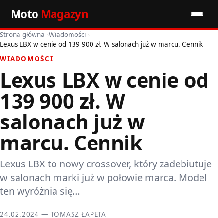
Moto
Magazyn
Strona główna
›
Wiadomości
›
Start
Lexus LBX w cenie od 139 900 zł. W salonach już w marcu. Cennik
WIADOMOŚCI
Wiadomości
Lexus LBX w cenie od
Premiery
139 900 zł. W
Porady motoryzacyjne
salonach już w
marcu. Cennik
Pozostałe artykuły
Lexus LBX to nowy crossover, który zadebiutuje
w salonach marki już w połowie marca. Model
ten wyróżnia się…
24.02.2024 — TOMASZ ŁAPETA