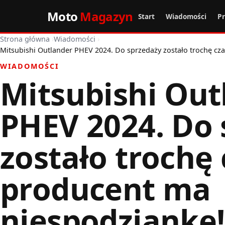
Moto
Magazyn
Start
Wiadomości
P
Strona główna
›
Wiadomości
›
Mitsubishi Outlander PHEV 2024. Do sprzedaży zostało trochę cz
WIADOMOŚCI
Mitsubishi Out
PHEV 2024. Do 
zostało trochę 
producent ma
niespodziankę!