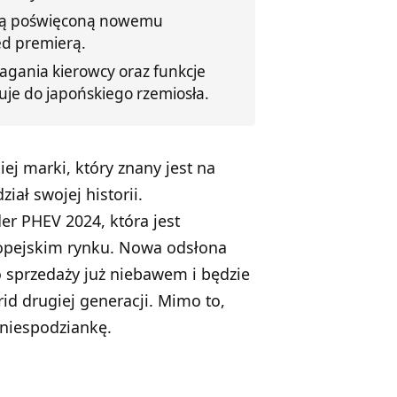
ową poświęconą nowemu
ed premierą.
gania kierowcy oraz funkcje
je do japońskiego rzemiosła.
ej marki, który znany jest na
iał swojej historii.
er PHEV 2024, która jest
opejskim rynku. Nowa odsłona
sprzedaży już niebawem i będzie
d drugiej generacji. Mimo to,
 niespodziankę.