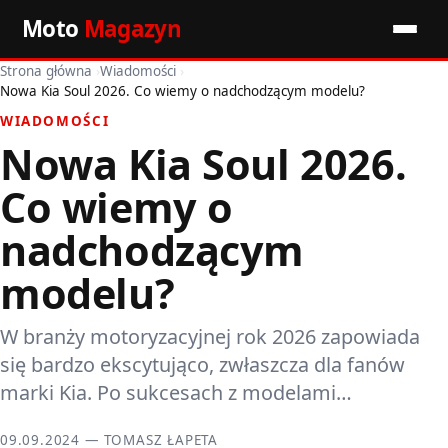
Moto
Magazyn
Strona główna
›
Wiadomości
›
Start
Nowa Kia Soul 2026. Co wiemy o nadchodzącym modelu?
WIADOMOŚCI
Wiadomości
Nowa Kia Soul 2026.
Premiery
Co wiemy o
Porady motoryzacyjne
nadchodzącym
modelu?
Pozostałe artykuły
W branży motoryzacyjnej rok 2026 zapowiada
się bardzo ekscytująco, zwłaszcza dla fanów
marki Kia. Po sukcesach z modelami…
09.09.2024 — TOMASZ ŁAPETA