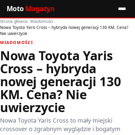
Moto
Magazyn
Strona główna
›
Wiadomości
›
Start
Nowa Toyota Yaris Cross – hybryda nowej generacji 130 KM. Cena?
Nie uwierzycie
Wiadomości
WIADOMOŚCI
Nowa Toyota Yaris
Premiery
Cross – hybryda
Porady motoryzacyjne
nowej generacji 130
Pozostałe artykuły
KM. Cena? Nie
uwierzycie
Nowa Toyota Yaris Cross to mały miejski
crossover o zgrabnym wyglądzie i bogatym