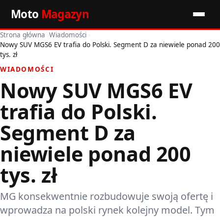
Moto
Magazyn
Strona główna
›
Wiadomości
›
Start
Nowy SUV MGS6 EV trafia do Polski. Segment D za niewiele ponad 200
tys. zł
Wiadomości
WIADOMOŚCI
Nowy SUV MGS6 EV
Premiery
trafia do Polski.
Porady motoryzacyjne
Segment D za
Pozostałe artykuły
niewiele ponad 200
tys. zł
MG konsekwentnie rozbudowuje swoją ofertę i
wprowadza na polski rynek kolejny model. Tym