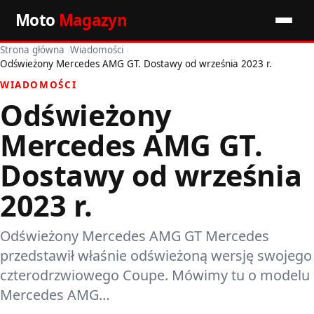
Moto
Magazyn
Strona główna
›
Wiadomości
›
Start
Odświeżony Mercedes AMG GT. Dostawy od września 2023 r.
WIADOMOŚCI
Wiadomości
Odświeżony
Premiery
Mercedes AMG GT.
Porady motoryzacyjne
Dostawy od września
2023 r.
Pozostałe artykuły
Odświeżony Mercedes AMG GT Mercedes
przedstawił właśnie odświeżoną wersję swojego
czterodrzwiowego Coupe. Mówimy tu o modelu
Mercedes AMG…