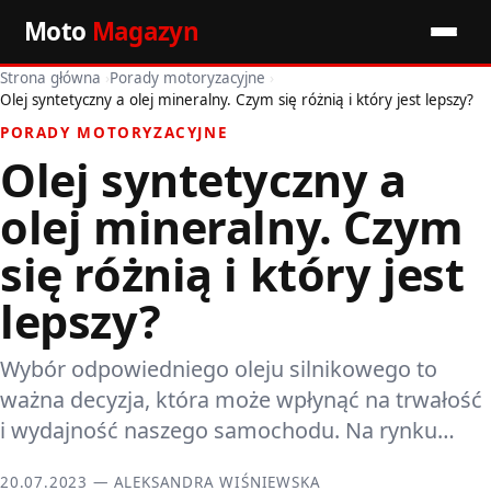
Moto
Magazyn
Strona główna
›
Porady motoryzacyjne
›
Start
Olej syntetyczny a olej mineralny. Czym się różnią i który jest lepszy?
PORADY MOTORYZACYJNE
Wiadomości
Olej syntetyczny a
Premiery
olej mineralny. Czym
Porady motoryzacyjne
się różnią i który jest
lepszy?
Pozostałe artykuły
Wybór odpowiedniego oleju silnikowego to
ważna decyzja, która może wpłynąć na trwałość
i wydajność naszego samochodu. Na rynku…
20.07.2023 — ALEKSANDRA WIŚNIEWSKA