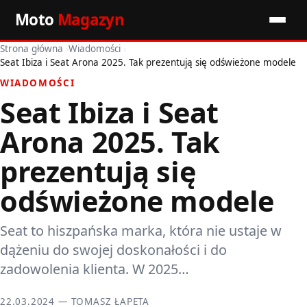
Moto
Magazyn
Strona główna
›
Wiadomości
›
Start
Seat Ibiza i Seat Arona 2025. Tak prezentują się odświeżone modele
WIADOMOŚCI
Wiadomości
Seat Ibiza i Seat
Premiery
Arona 2025. Tak
Porady motoryzacyjne
prezentują się
odświeżone modele
Pozostałe artykuły
Seat to hiszpańska marka, która nie ustaje w
dążeniu do swojej doskonałości i do
zadowolenia klienta. W 2025…
22.03.2024 — TOMASZ ŁAPETA