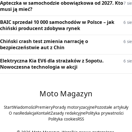
Apteczka w samochodzie obowiązkowa od 2027. Kto
7 sie
musi ją mieć?
BAIC sprzedał 10 000 samochodów w Polsce – jak
6 sie
chiński producent zdobywa rynek
Chiński crash test zmienia narrację o
6 sie
bezpieczeństwie aut z Chin
Elektryczna Kia EV6 dla strażaków z Sopotu.
6 sie
Nowoczesna technologia w akcji
Moto Magazyn
Start
Wiadomości
Premiery
Porady motoryzacyjne
Pozostałe artykuły
O nas
Redakcja
Kontakt
Zasady redakcyjne
Polityka prywatności
Polityka cookies
RSS