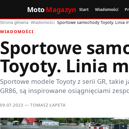
Moto
Magazyn
Start
Wiadomości
P
Strona główna
›
Wiadomości
›
Sportowe samochody Toyoty. Linia 
WIADOMOŚCI
Sportowe sam
Toyoty. Linia 
Sportowe modele Toyoty z serii GR, takie j
GR86, są inspirowane osiągnięciami zesp
09.07.2023 — TOMASZ ŁAPETA