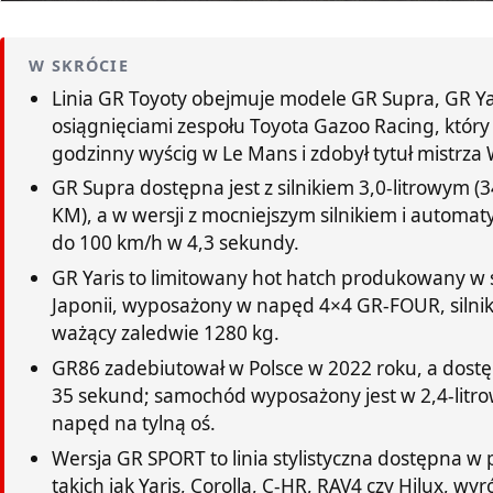
W SKRÓCIE
Linia GR Toyoty obejmuje modele GR Supra, GR Ya
osiągnięciami zespołu Toyota Gazoo Racing, który 
godzinny wyścig w Le Mans i zdobył tytuł mistrza
GR Supra dostępna jest z silnikiem 3,0-litrowym (
KM), a w wersji z mocniejszym silnikiem i automat
do 100 km/h w 4,3 sekundy.
GR Yaris to limitowany hot hatch produkowany w 
Japonii, wyposażony w napęd 4×4 GR-FOUR, silnik 
ważący zaledwie 1280 kg.
GR86 zadebiutował w Polsce w 2022 roku, a dostę
35 sekund; samochód wyposażony jest w 2,4-litrow
napęd na tylną oś.
Wersja GR SPORT to linia stylistyczna dostępna w
takich jak Yaris, Corolla, C-HR, RAV4 czy Hilux, w