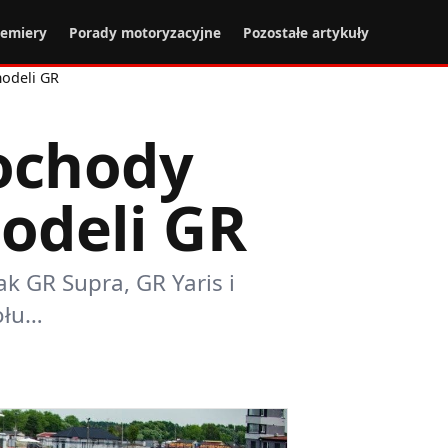
remiery
Porady motoryzacyjne
Pozostałe artykuły
modeli GR
ochody
modeli GR
ak GR Supra, GR Yaris i
ołu…