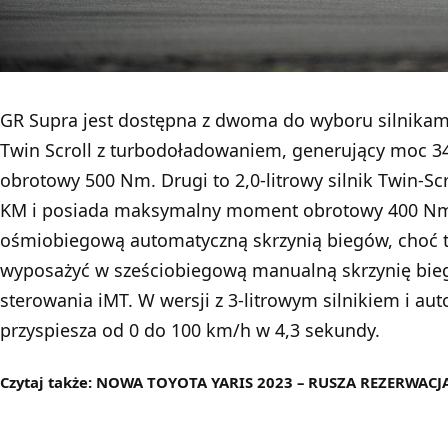
GR Supra jest dostępna z dwoma do wyboru silnikami. 
Twin Scroll z turbodoładowaniem, generujący moc
obrotowy 500 Nm. Drugi to 2,0-litrowy silnik Twin-Sc
KM i posiada maksymalny moment obrotowy 400 Nm. 
ośmiobiegową automatyczną skrzynią biegów, choć t
wyposażyć w sześciobiegową manualną skrzynię bie
sterowania iMT. W wersji z 3-litrowym silnikiem i au
przyspiesza od 0 do 100 km/h w 4,3 sekundy.
Czytaj także:
NOWA TOYOTA YARIS 2023 – RUSZA REZERWACJ