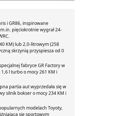
ris i GR86, inspirowane
m.in. pięciokrotnie wygrał 24-
 WRC.
340 KM) lub 2,0-litrowym (258
yczną skrzynią przyspiesza od 0
specjalnej fabryce GR Factory w
1,6 l turbo o mocy 261 KM i
pna partia aut wyprzedała się w
y silnik bokser o mocy 234 KM i
 popularnych modelach Toyoty,
yróżniająca się sportowym