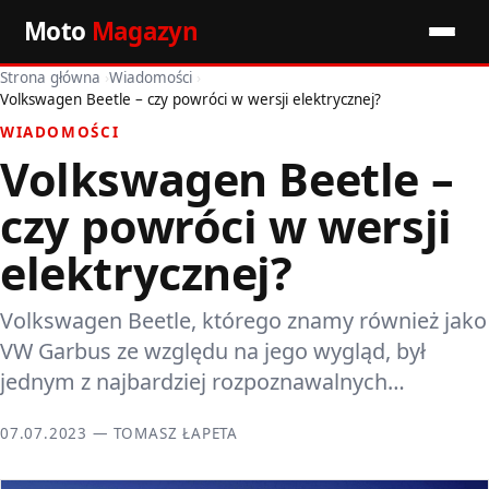
Moto
Magazyn
Strona główna
›
Wiadomości
›
Start
Volkswagen Beetle – czy powróci w wersji elektrycznej?
WIADOMOŚCI
Wiadomości
Volkswagen Beetle –
Premiery
czy powróci w wersji
Porady motoryzacyjne
elektrycznej?
Pozostałe artykuły
Volkswagen Beetle, którego znamy również jako
VW Garbus ze względu na jego wygląd, był
jednym z najbardziej rozpoznawalnych…
07.07.2023 — TOMASZ ŁAPETA