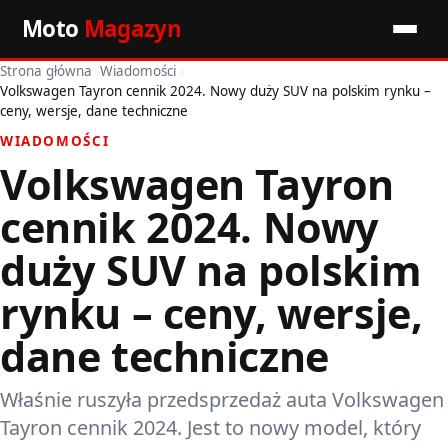
Moto
Magazyn
Strona główna
›
Wiadomości
›
Start
Volkswagen Tayron cennik 2024. Nowy duży SUV na polskim rynku –
ceny, wersje, dane techniczne
Wiadomości
WIADOMOŚCI
Volkswagen Tayron
Premiery
cennik 2024. Nowy
Porady motoryzacyjne
duży SUV na polskim
Pozostałe artykuły
rynku – ceny, wersje,
dane techniczne
Właśnie ruszyła przedsprzedaż auta Volkswagen
Tayron cennik 2024. Jest to nowy model, który