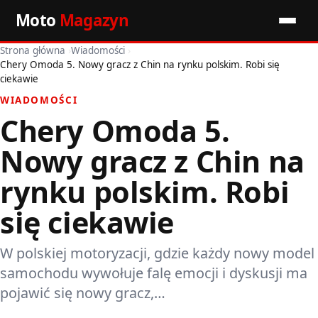
Moto
Magazyn
Strona główna
›
Wiadomości
›
Start
Chery Omoda 5. Nowy gracz z Chin na rynku polskim. Robi się
ciekawie
Wiadomości
WIADOMOŚCI
Chery Omoda 5.
Premiery
Nowy gracz z Chin na
Porady motoryzacyjne
rynku polskim. Robi
Pozostałe artykuły
się ciekawie
W polskiej motoryzacji, gdzie każdy nowy model
samochodu wywołuje falę emocji i dyskusji ma
pojawić się nowy gracz,…