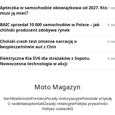
Apteczka w samochodzie obowiązkowa od 2027. Kto
7 sie
musi ją mieć?
BAIC sprzedał 10 000 samochodów w Polsce – jak
6 sie
chiński producent zdobywa rynek
Chiński crash test zmienia narrację o
6 sie
bezpieczeństwie aut z Chin
Elektryczna Kia EV6 dla strażaków z Sopotu.
6 sie
Nowoczesna technologia w akcji
Moto Magazyn
Start
Wiadomości
Premiery
Porady motoryzacyjne
Pozostałe artykuły
O nas
Redakcja
Kontakt
Zasady redakcyjne
Polityka prywatności
Polityka cookies
RSS