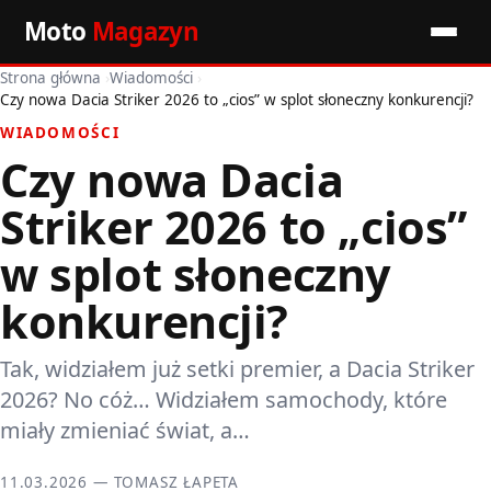
Moto
Magazyn
Strona główna
›
Wiadomości
›
Start
Czy nowa Dacia Striker 2026 to „cios” w splot słoneczny konkurencji?
WIADOMOŚCI
Wiadomości
Czy nowa Dacia
Premiery
Striker 2026 to „cios”
Porady motoryzacyjne
w splot słoneczny
konkurencji?
Pozostałe artykuły
Tak, widziałem już setki premier, a Dacia Striker
2026? No cóż… Widziałem samochody, które
miały zmieniać świat, a…
11.03.2026 — TOMASZ ŁAPETA