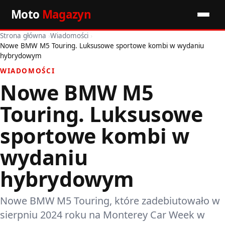
Moto
Magazyn
Strona główna
›
Wiadomości
›
Start
Nowe BMW M5 Touring. Luksusowe sportowe kombi w wydaniu
hybrydowym
Wiadomości
WIADOMOŚCI
Nowe BMW M5
Premiery
Touring. Luksusowe
Porady motoryzacyjne
sportowe kombi w
Pozostałe artykuły
wydaniu
hybrydowym
Nowe BMW M5 Touring, które zadebiutowało w
sierpniu 2024 roku na Monterey Car Week w