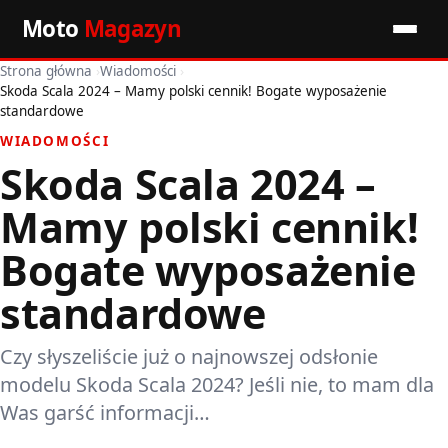
Moto
Magazyn
Strona główna
›
Wiadomości
›
Start
Skoda Scala 2024 – Mamy polski cennik! Bogate wyposażenie
standardowe
Wiadomości
WIADOMOŚCI
Skoda Scala 2024 –
Premiery
Mamy polski cennik!
Porady motoryzacyjne
Bogate wyposażenie
Pozostałe artykuły
standardowe
Czy słyszeliście już o najnowszej odsłonie
modelu Skoda Scala 2024? Jeśli nie, to mam dla
Was garść informacji…