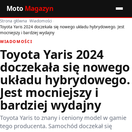
Moto
Magazyn
Strona główna
›
Wiadomości
›
Start
Toyota Yaris 2024 doczekała się nowego układu hybrydowego. Jest
mocniejszy i bardziej wydajny
Wiadomości
WIADOMOŚCI
Toyota Yaris 2024
Premiery
doczekała się nowego
Porady motoryzacyjne
układu hybrydowego.
Pozostałe artykuły
Jest mocniejszy i
bardziej wydajny
Toyota Yaris to znany i ceniony model w gamie
tego producenta. Samochód doczekał się