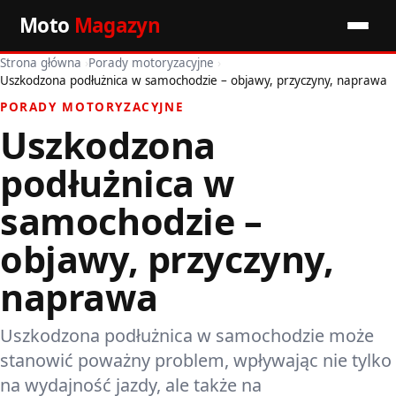
Moto
Magazyn
Strona główna
›
Porady motoryzacyjne
›
Start
Uszkodzona podłużnica w samochodzie – objawy, przyczyny, naprawa
PORADY MOTORYZACYJNE
Wiadomości
Uszkodzona
Premiery
podłużnica w
Porady motoryzacyjne
samochodzie –
objawy, przyczyny,
Pozostałe artykuły
naprawa
Uszkodzona podłużnica w samochodzie może
stanowić poważny problem, wpływając nie tylko
na wydajność jazdy, ale także na