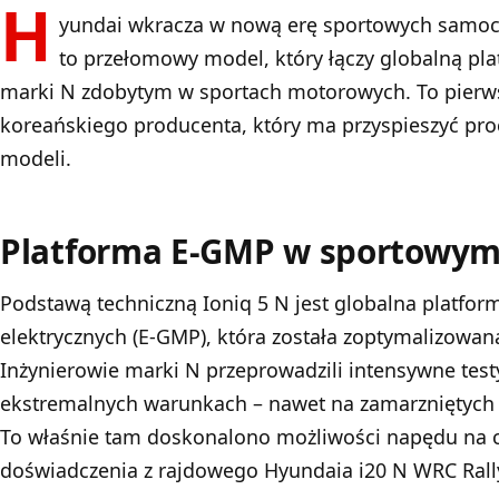
H
yundai wkracza w nową erę sportowych samoch
to przełomowy model, który łączy globalną p
marki N zdobytym w sportach motorowych. To pierws
koreańskiego producenta, który ma przyspieszyć proc
modeli.
Platforma E-GMP w sportowy
Podstawą techniczną Ioniq 5 N jest globalna platfo
elektrycznych (E-GMP), która została zoptymalizowa
Inżynierowie marki N przeprowadzili intensywne test
ekstremalnych warunkach – nawet na zamarzniętych 
To właśnie tam doskonalono możliwości napędu na cz
doświadczenia z rajdowego Hyundaia i20 N WRC Rall