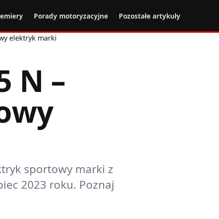
remiery
Porady motoryzacyjne
Pozostałe artykuły
wy elektryk marki
5 N –
towy
ktryk sportowy marki z
iec 2023 roku. Poznaj