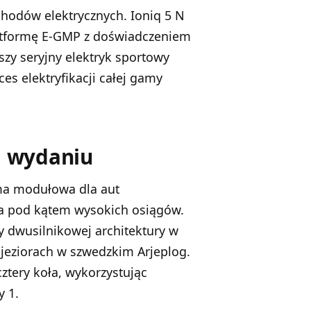
odów elektrycznych. Ioniq 5 N
latformę E-GMP z doświadczeniem
zy seryjny elektryk sportowy
es elektryfikacji całej gamy
m wydaniu
rma modułowa dla aut
na pod kątem wysokich osiągów.
y dwusilnikowej architektury w
jeziorach w szwedzkim Arjeplog.
tery koła, wykorzystując
y 1.