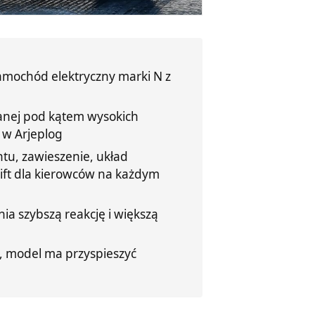
samochód elektryczny marki N z
anej pod kątem wysokich
 w Arjeplog
tu, zawieszenie, układ
rift dla kierowców na każdym
a szybszą reakcję i większą
u, model ma przyspieszyć