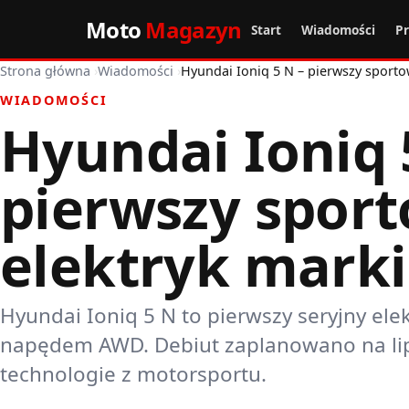
Moto
Magazyn
Start
Wiadomości
P
Strona główna
›
Wiadomości
›
Hyundai Ioniq 5 N – pierwszy sporto
WIADOMOŚCI
Hyundai Ioniq 
pierwszy spor
elektryk marki
Hyundai Ioniq 5 N to pierwszy seryjny ele
napędem AWD. Debiut zaplanowano na lip
technologie z motorsportu.