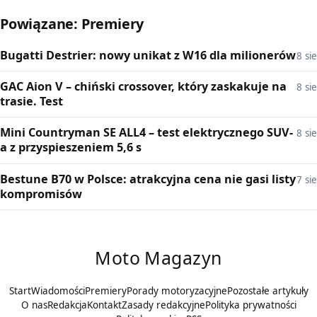
Powiązane: Premiery
Bugatti Destrier: nowy unikat z W16 dla milionerów
8 sie
GAC Aion V – chiński crossover, który zaskakuje na
8 sie
trasie. Test
Mini Countryman SE ALL4 – test elektrycznego SUV-
8 sie
a z przyspieszeniem 5,6 s
Bestune B70 w Polsce: atrakcyjna cena nie gasi listy
7 sie
kompromisów
Moto Magazyn
Start
Wiadomości
Premiery
Porady motoryzacyjne
Pozostałe artykuły
O nas
Redakcja
Kontakt
Zasady redakcyjne
Polityka prywatności