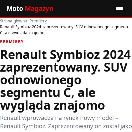
Moto
Magazyn
Strona główna
›
Premiery
›
Start
Renault Symbioz 2024 zaprezentowany. SUV odnowionego segmentu
C, ale wygląda znajomo
Wiadomości
PREMIERY
Renault Symbioz 2024
Premiery
zaprezentowany. SUV
Porady motoryzacyjne
odnowionego
Pozostałe artykuły
segmentu C, ale
wygląda znajomo
Renault wprowadza na rynek nowy model –
Renault Symbioz. Zaprezentowany on został jako