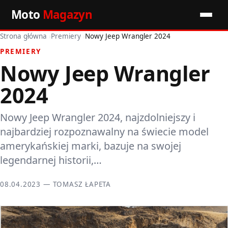
Moto
Magazyn
Strona główna
›
Premiery
›
Nowy Jeep Wrangler 2024
Start
PREMIERY
Nowy Jeep Wrangler
Wiadomości
2024
Premiery
Nowy Jeep Wrangler 2024, najzdolniejszy i
Porady motoryzacyjne
najbardziej rozpoznawalny na świecie model
Pozostałe artykuły
amerykańskiej marki, bazuje na swojej
legendarnej historii,…
08.04.2023 — TOMASZ ŁAPETA